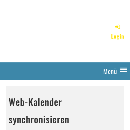
Bienenzüchterverein
unteres Tösstal / Seit 1889
Login
im Dienste der Natur
Menü
Web-Kalender
synchronisieren